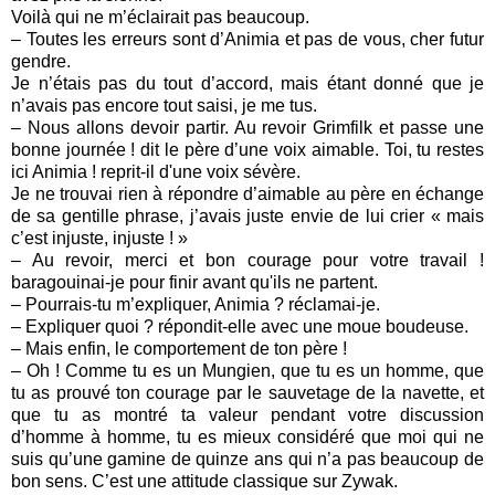
Voilà qui ne m’éclairait pas beaucoup.
– Toutes les erreurs sont d’Animia et pas de vous, cher futur
gendre.
Je n’étais pas du tout d’accord, mais étant donné que je
n’avais pas encore tout saisi, je me tus.
– Nous allons devoir partir. Au revoir Grimfilk et passe une
bonne journée ! dit le père d’une voix aimable. Toi, tu restes
ici Animia ! reprit-il d'une voix sévère.
Je ne trouvai rien à répondre d’aimable au père en échange
de sa gentille phrase, j’avais juste envie de lui crier « mais
c’est injuste, injuste ! »
– Au revoir, merci et bon courage pour votre travail !
baragouinai-je pour finir avant qu'ils ne partent.
– Pourrais-tu m’expliquer, Animia ? réclamai-je.
– Expliquer quoi ? répondit-elle avec une moue boudeuse.
– Mais enfin, le comportement de ton père !
– Oh ! Comme tu es un Mungien, que tu es un homme, que
tu as prouvé ton courage par le sauvetage de la navette, et
que tu as montré ta valeur pendant votre discussion
d’homme à homme, tu es mieux considéré que moi qui ne
suis qu’une gamine de quinze ans qui n’a pas beaucoup de
bon sens. C’est une attitude classique sur Zywak.