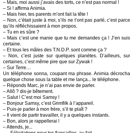
– Mais, moi aussi j’avais des torts, ce n’est pas normal !
– Si ! affirma Animia.
– Mais hier, tes parents m’ont fait la tête !
– Non, c’était juste à moi, s’ils ne t’ont pas parlé, c’est parce
qu’ils réfléchissaient à mon propos.
– Tu en es sûre ?
– Mais c’est une manie que tu me demandes ça ! J’en suis
certaine.
– Et tous les mâles des T.N.D.P. sont comme ça ?
– Non, c’est juste sur quelques planètes. D'ailleurs, sur
certaines, c’est même pire que sur Zywak !
– Sur Terre…
Un téléphone sonna, coupant ma phrase. Animia décrocha
quelque chose sous la table et me lança... le téléphone.
– Réponds Marc, je n’ai pas envie de parler.
– Allô ? dis-je bêtement.
– Salut ! C’est moi Samsy !
– Bonjour Samsy, c’est Grimfilk à l’appareil.
– Puis-je parler à mon frère, s’il te plaît ?
– Il vient de partir travailler, il y a quelques instants.
– Bon, alors je rappellerai !
– Attends, je...
– ...Félicitations pour tes fiançailles, au fait.