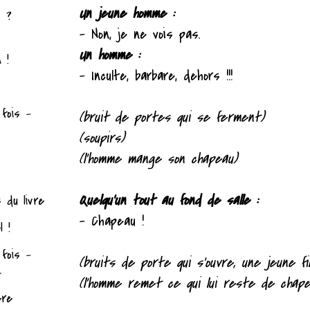
Un jeune homme :
s ?
– Non, je ne vois pas.
Un homme :
n !
– Inculte, barbare, dehors !!!
 fois -
(bruit de portes qui se ferment)
(soupirs)
(l'homme mange son chapeau)
s
Quelqu'un tout au fond de salle :
 du livre
– Chapeau !
l !
 fois -
(bruits de porte qui s'ouvre, une jeune fi
2
(l'homme remet ce qui lui reste de chap
ère