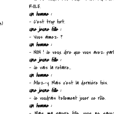
ROLE.
Un homme :
– C'est trop fort.
3)
Une jeune fille :
– Vous aimez ?
Un homme :
– NON ! Je veux dire que vous avez parl
Une jeune fille :
– Je vais la refaire...
Un homme :
– Allez-y. Mais c'est la dernière fois.
Une jeune fille :
– Je voudrais tellement jouer ce rôle.
Un homme :
– Mais ma pauvre fille, vous ne sav