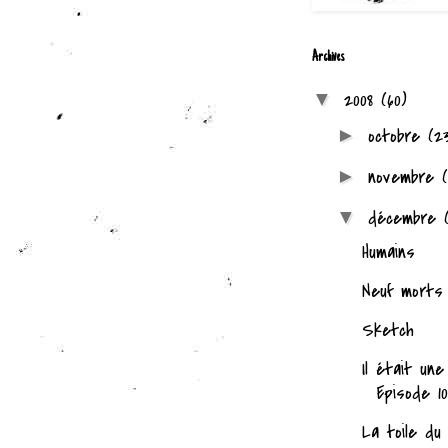
Archives
2008
(60)
▼
octobre
(2
►
novembre
►
décembre
▼
Humains
Neuf morts
Sketch
Il était une
Episode 10
La toile du 