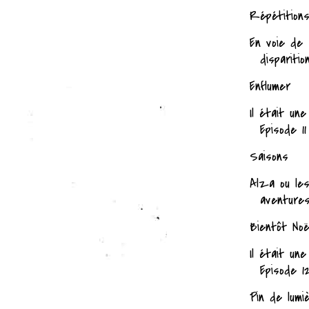
Répétition
En voie de
disparitio
Enflumer
Il était une
Episode 11
Saisons
Alza ou le
aventures
Bientôt Noë
Il était une
Episode 1
Pin de lumi