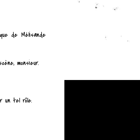
lique de Mélisande
cène, monsieur.
 un tel rôle.