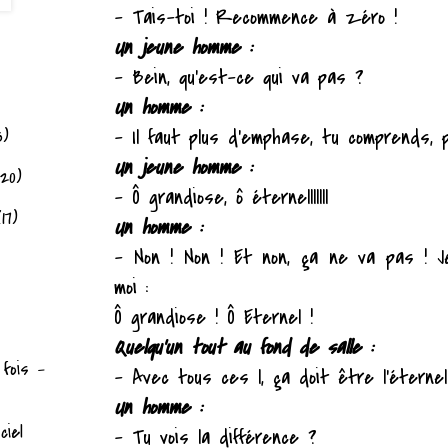
– Tais-toi ! Recommence à zéro !
Un jeune homme :
– Bein, qu'est-ce qui va pas ?
Un homme :
– Il faut plus d'emphase, tu comprends, 
3)
Un jeune homme :
(20)
– Ô grandiose, ô éternelllllll
(17)
Un homme :
– Non ! Non ! Et non, ça ne va pas ! J
moi :
Ô grandiose ! Ô Eternel !
Quelqu'un tout au fond de salle :
 fois -
– Avec tous ces l, ça doit être l'éternel
Un homme :
ciel
– Tu vois la différence ?