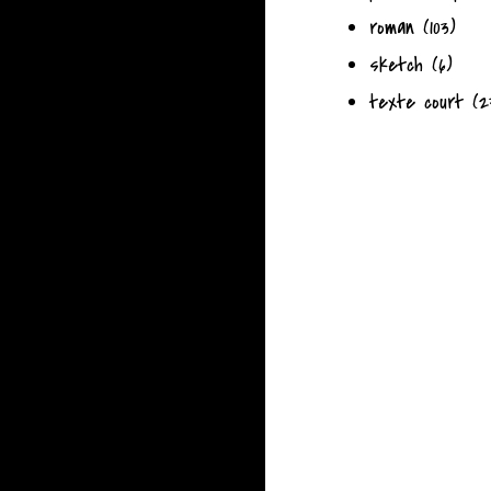
roman
(103)
sketch
(6)
texte court
(2