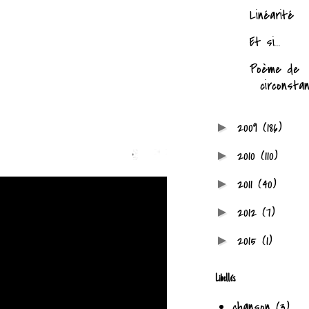
Linéarité
Et si...
Poème de
circonsta
2009
(186)
►
2010
(110)
►
2011
(40)
►
2012
(7)
►
2015
(1)
►
Libellés
chanson
(3)