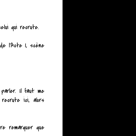
elui qui recrute.
de l'Acte 1, scène
parler. Il faut me
recrute ici, alors
ire remarquer que