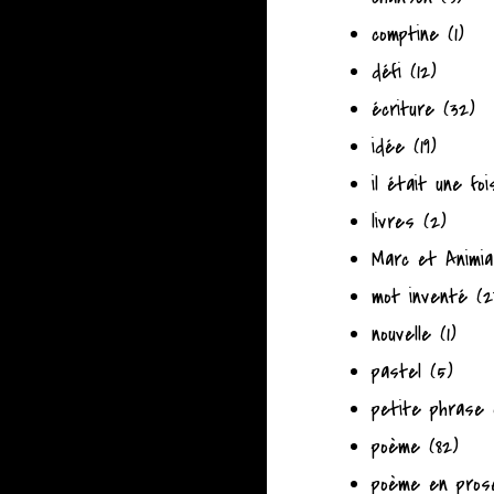
comptine
(1)
défi
(12)
écriture
(32)
idée
(19)
il était une foi
livres
(2)
Marc et Animia
mot inventé
(2
nouvelle
(1)
pastel
(5)
petite phrase
poème
(82)
poème en pros