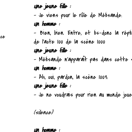
Une jeune fille :
– Je viens pour le rôle de Mélisande.
Un homme :
– Bien, bien. Entre, et lis-donc la rép
nce
de l'acte 100 de la scène 1000
Une jeune fille :
– Mélisande n'apparaît pas dans cette s
Un homme :
– Ah, oui, pardon, la scène 1003.
Une jeune fille :
– Je ne voudrais pour rien au monde jouer
(silence)
Un homme :