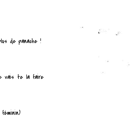
plus de panache !
e vais te la faire
 féminin)