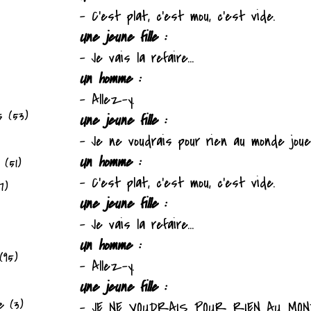
– C'est plat, c'est mou, c'est vide.
Une jeune fille :
– Je vais la refaire...
Un homme :
– Allez-y.
s
(53)
Une jeune fille :
– Je ne voudrais pour rien au monde jouer
Un homme :
(51)
– C'est plat, c'est mou, c'est vide.
7)
Une jeune fille :
– Je vais la refaire...
Un homme :
(95)
– Allez-y.
Une jeune fille :
e
(3)
– JE NE VOUDRAIS POUR RIEN AU MON