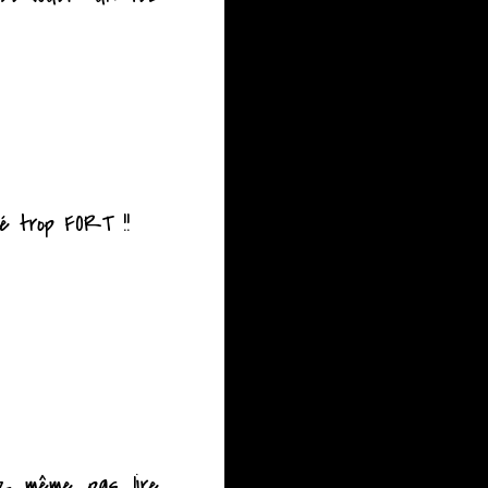
é trop FORT !!
ez même pas lire