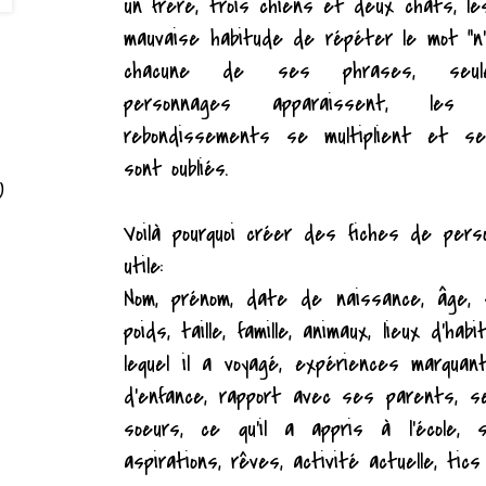
un frère, trois chiens et deux chats, le
mauvaise habitude de répéter le mot "n
chacune de ses phrases, seule
personnages apparaissent, les
rebondissements se multiplient et se
sont oubliés.
)
Voilà pourquoi créer des fiches de per
utile:
Nom, prénom, date de naissance, âge, s
poids, taille, famille, animaux, lieux d'ha
lequel il a voyagé, expériences marqua
d'enfance, rapport avec ses parents, 
soeurs, ce qu'il a appris à l'école, s
aspirations, rêves, activité actuelle, tics 