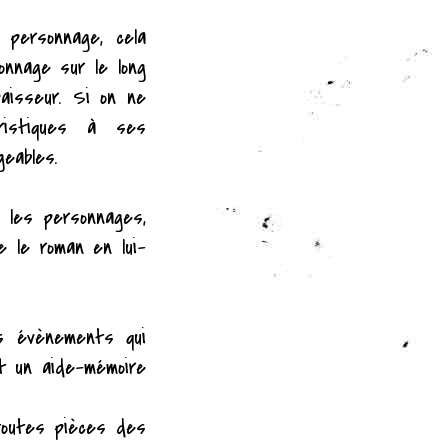
 personnage, cela
nnage sur le long
aisseur. Si on ne
istiques à ses
eables.
 les personnages,
re le roman en lui-
es évènements qui
t un aide-mémoire
toutes pièces des