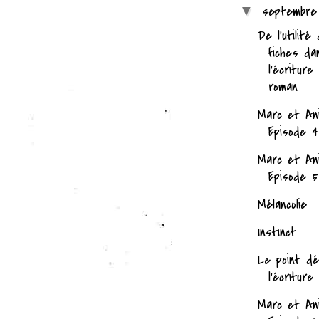
septembr
▼
De l'utilité
fiches da
l'écriture
roman
Marc et An
Episode 4
Marc et An
Episode 5
Mélancolie
Instinct
Le point d
l'écriture
Marc et An