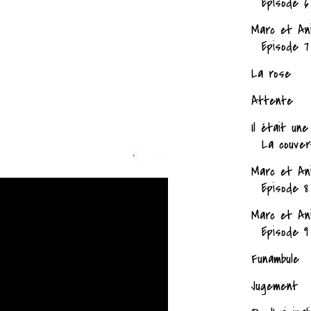
Episode 6
Marc et An
Episode 7
La rose
Attente
Il était une
La couver
Marc et An
Episode 8
Marc et An
Episode 9
Funambule
Jugement