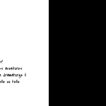
r!
ses aventures
n dramaturge il
lle ou telle