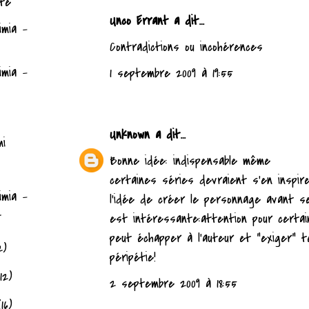
ité
Unco Errant a dit…
imia -
Contradictions ou incohérences
imia -
1 septembre 2009 à 19:55
Unknown
a dit…
mi
Bonne idée: indispensable même
certaines séries devraient s'en inspire
imia -
l'idée de créer le personnage avant 
2
est intéressante:attention pour certai
peut échapper à l'auteur et "exiger" te
2)
péripétie!
12)
2 septembre 2009 à 18:55
(16)