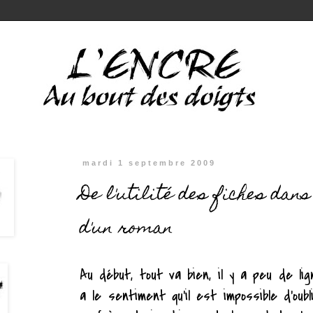
mardi 1 septembre 2009
De l'utilité des fiches dans
d'un roman
Au début, tout va bien, il y a peu de li
a le sentiment qu'il est impossible d'oub