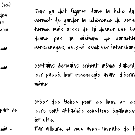
e
(22)
Tout ça doit figurer dans la fiche du
 des
permet de garder la cohérence du perso
ns
terme, mais aussi de lui donner une ép
 d'un
donne pas un minimum de caractér
personnages, ceux-ci semblent interchang
imia -
Certains écrivains créent même d'abord
imia -
leur passé, leur psychologie avant d'écri
même.
Créer des fiches pour les lieux et l
épart de
leurs sont attachés constitue égalemen
for utile.
Par ailleurs, si vous avez inventé de 
imia -