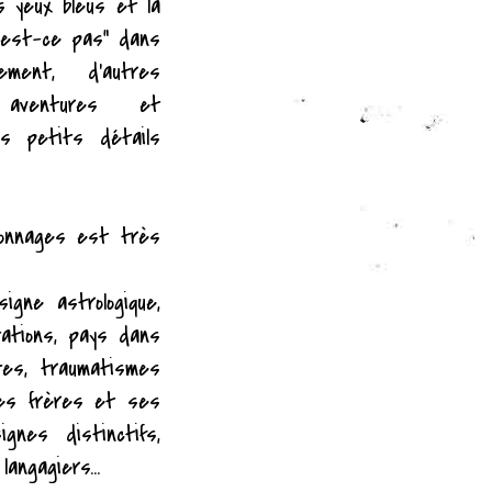
s yeux bleus et la
'est-ce pas" dans
ment, d'autres
 aventures et
s petits détails
sonnages est très
igne astrologique,
bitations, pays dans
ntes, traumatismes
ses frères et ses
ignes distinctifs,
langagiers...