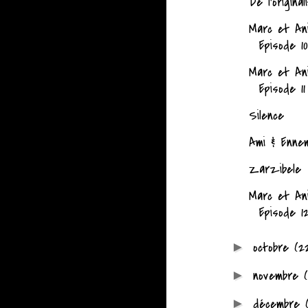
De l'original
Marc et An
Episode 10
Marc et An
Episode 11
Silence
Ami & Enne
Zarzibele
Marc et An
Episode 1
octobre
(2
►
novembre
(
►
décembre
►