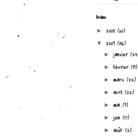
Archives
2008
(60)
►
2009
(186)
▼
janvier
(23
►
février
(19)
►
mars
(22)
►
avril
(22)
►
mai
(9)
►
juin
(17)
►
août
(2)
►