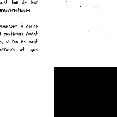
ment bon de leur
ractéristiques.
mmencer à écrire
 postériori. Avant
, si l'on ne veut
erreurs et des