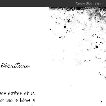
 l'écriture
gnes écrites et on
lier que le héros a