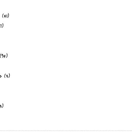
(51)
7)
(95)
e
(3)
3)