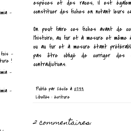
espèces et des races, il est égale
constituer des fiches en notant leurs ca
imia -
On peut faire ces fiches avant de co
l'histoire, au fur et à mesure et même à
ou au fur et à mesure étant préférable
 fois -
pas être obligé de corriger des 
ture !
contradictions.
imia -
Publié par
Cécile
à
07:33
imia -
Libellés :
écriture
2 commentaires: