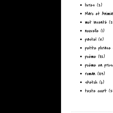
livres
(2)
Marc et Animia
mot inventé
(2
nouvelle
(1)
pastel
(5)
petite phrase
poème
(82)
poème en pros
roman
(103)
sketch
(6)
texte court
(2