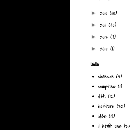
2010
(110)
►
2011
(40)
►
2012
(7)
►
2015
(1)
►
Libellés
chanson
(3)
comptine
(1)
défi
(12)
écriture
(32)
idée
(19)
il était une foi