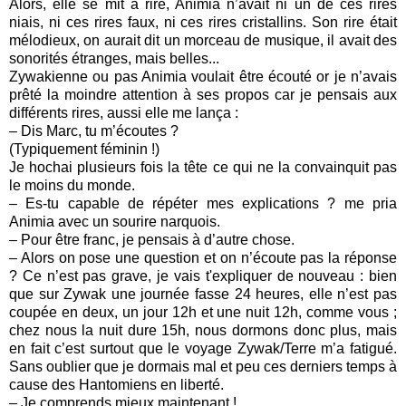
Alors, elle se mit à rire, Animia n’avait ni un de ces rires
niais, ni ces rires faux, ni ces rires cristallins. Son rire était
mélodieux, on aurait dit un morceau de musique, il avait des
sonorités étranges, mais belles...
Zywakienne ou pas Animia voulait être écouté or je n’avais
prêté la moindre attention à ses propos car je pensais aux
différents rires, aussi elle me lança :
– Dis Marc, tu m’écoutes ?
(Typiquement féminin !)
Je hochai plusieurs fois la tête ce qui ne la convainquit pas
le moins du monde.
– Es-tu capable de répéter mes explications ? me pria
Animia avec un sourire narquois.
– Pour être franc, je pensais à d’autre chose.
– Alors on pose une question et on n’écoute pas la réponse
? Ce n’est pas grave, je vais t'expliquer de nouveau : bien
que sur Zywak une journée fasse 24 heures, elle n’est pas
coupée en deux, un jour 12h et une nuit 12h, comme vous ;
chez nous la nuit dure 15h, nous dormons donc plus, mais
en fait c’est surtout que le voyage Zywak/Terre m’a fatigué.
Sans oublier que je dormais mal et peu ces derniers temps à
cause des Hantomiens en liberté.
– Je comprends mieux maintenant !