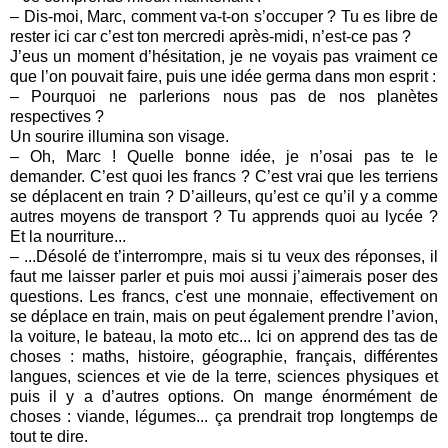
– Dis-moi, Marc, comment va-t-on s’occuper ? Tu es libre de
rester ici car c’est ton mercredi après-midi, n’est-ce pas ?
J’eus un moment d’hésitation, je ne voyais pas vraiment ce
que l’on pouvait faire, puis une idée germa dans mon esprit :
– Pourquoi ne parlerions nous pas de nos planètes
respectives ?
Un sourire illumina son visage.
– Oh, Marc ! Quelle bonne idée, je n’osai pas te le
demander. C’est quoi les francs ? C’est vrai que les terriens
se déplacent en train ? D’ailleurs, qu’est ce qu’il y a comme
autres moyens de transport ? Tu apprends quoi au lycée ?
Et la nourriture...
– ...Désolé de t’interrompre, mais si tu veux des réponses, il
faut me laisser parler et puis moi aussi j’aimerais poser des
questions. Les francs, c'est une monnaie, effectivement on
se déplace en train, mais on peut également prendre l’avion,
la voiture, le bateau, la moto etc... Ici on apprend des tas de
choses : maths, histoire, géographie, français, différentes
langues, sciences et vie de la terre, sciences physiques et
puis il y a d’autres options. On mange énormément de
choses : viande, légumes... ça prendrait trop longtemps de
tout te dire.