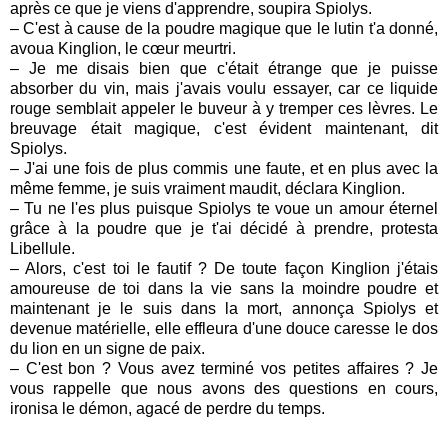
après ce que je viens d'apprendre, soupira Spiolys.
– C'est à cause de la poudre magique que le lutin t'a donné,
avoua Kinglion, le cœur meurtri.
– Je me disais bien que c'était étrange que je puisse
absorber du vin, mais j'avais voulu essayer, car ce liquide
rouge semblait appeler le buveur à y tremper ces lèvres. Le
breuvage était magique, c'est évident maintenant, dit
Spiolys.
– J'ai une fois de plus commis une faute, et en plus avec la
même femme, je suis vraiment maudit, déclara Kinglion.
– Tu ne l'es plus puisque Spiolys te voue un amour éternel
grâce à la poudre que je t'ai décidé à prendre, protesta
Libellule.
– Alors, c'est toi le fautif ? De toute façon Kinglion j'étais
amoureuse de toi dans la vie sans la moindre poudre et
maintenant je le suis dans la mort, annonça Spiolys et
devenue matérielle, elle effleura d'une douce caresse le dos
du lion en un signe de paix.
– C'est bon ? Vous avez terminé vos petites affaires ? Je
vous rappelle que nous avons des questions en cours,
ironisa le démon, agacé de perdre du temps.