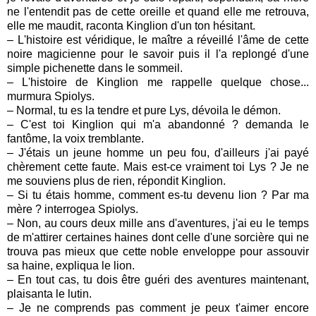
ne l'entendit pas de cette oreille et quand elle me retrouva,
elle me maudit, raconta Kinglion d'un ton hésitant.
– L'histoire est véridique, le maître a réveillé l'âme de cette
noire magicienne pour le savoir puis il l'a replongé d'une
simple pichenette dans le sommeil.
– L'histoire de Kinglion me rappelle quelque chose...
murmura Spiolys.
– Normal, tu es la tendre et pure Lys, dévoila le démon.
– C'est toi Kinglion qui m'a abandonné ? demanda le
fantôme, la voix tremblante.
– J'étais un jeune homme un peu fou, d'ailleurs j'ai payé
chèrement cette faute. Mais est-ce vraiment toi Lys ? Je ne
me souviens plus de rien, répondit Kinglion.
– Si tu étais homme, comment es-tu devenu lion ? Par ma
mère ? interrogea Spiolys.
– Non, au cours deux mille ans d'aventures, j'ai eu le temps
de m'attirer certaines haines dont celle d'une sorcière qui ne
trouva pas mieux que cette noble enveloppe pour assouvir
sa haine, expliqua le lion.
– En tout cas, tu dois être guéri des aventures maintenant,
plaisanta le lutin.
– Je ne comprends pas comment je peux t'aimer encore