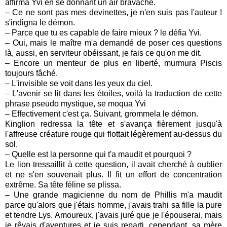
affirma Yvi en se donnant un air bravache.
– Ce ne sont pas mes devinettes, je n'en suis pas l'auteur !
s'indigna le démon.
– Parce que tu es capable de faire mieux ? le défia Yvi.
– Oui, mais le maître m'a demandé de poser ces questions
là, aussi, en serviteur obéissant, je fais ce qu'on me dit.
– Encore un menteur de plus en liberté, murmura Piscis
toujours fâché.
– L'invisible se voit dans les yeux du ciel.
– L'avenir se lit dans les étoiles, voilà la traduction de cette
phrase pseudo mystique, se moqua Yvi
– Effectivement c'est ça. Suivant, grommela le démon.
Kinglion redressa la tête et s'avança fièrement jusqu'à
l'affreuse créature rouge qui flottait légèrement au-dessus du
sol.
– Quelle est la personne qui t'a maudit et pourquoi ?
Le lion tressaillit à cette question, il avait cherché à oublier
et ne s'en souvenait plus. Il fit un effort de concentration
extrême. Sa tête féline se plissa.
– Une grande magicienne du nom de Phillis m'a maudit
parce qu'alors que j'étais homme, j'avais trahi sa fille la pure
et tendre Lys. Amoureux, j'avais juré que je l'épouserai, mais
je rêvais d'aventures et je suis reparti, cependant, sa mère